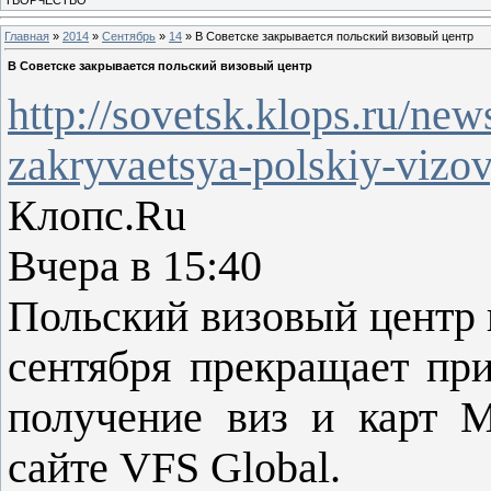
Главная
»
2014
»
Сентябрь
»
14
» В Советске закрывается польский визовый центр
В Советске закрывается польский визовый центр
http://sovetsk.klops.ru/ne
zakryvaetsya-polskiy-vizov
Клопс.Ru
Вчера в 15:40
Польский визовый центр 
сентября прекращает пр
получение виз и карт 
сайте VFS Global.