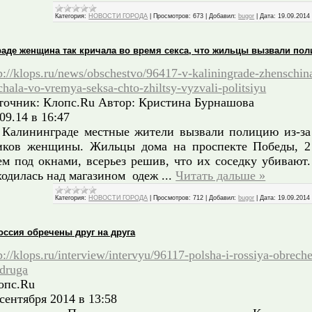
Категория:
НОВОСТИ ГОРОДА
|
Просмотров:
673
|
Добавил:
bugor
|
Дата:
19.09.2014
раде женщина так кричала во время секса, что жильцы вызвали по
p://klops.ru/news/obschestvo/96417-v-kaliningrade-zhenschin
chala-vo-vremya-seksa-chto-zhiltsy-vyzvali-politsiyu
точник: Клопс.Ru Автор: Кристина Бурнашова
09.14 в 16:47
Калининграде местные жители вызвали полицию из-з
иков женщины. Жильцы дома на проспекте Победы, 2
ем под окнами, всерьез решив, что их соседку убивают
ходилась над магазином одеж
...
Читать дальше »
Категория:
НОВОСТИ ГОРОДА
|
Просмотров:
712
|
Добавил:
bugor
|
Дата:
19.09.2014
оссия обречены друг на друга
p://klops.ru/interview/intervyu/96117-polsha-i-rossiya-obrech
-druga
опс.Ru
 сентября 2014 в 13:58