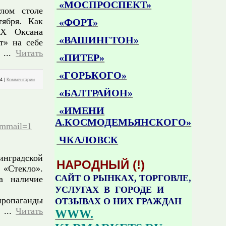
«МОСПРОСПЕКТ»
глом столе
тября. Как
«ФОРТ»
КХ Оксана
«ВАШИНГТОН»
т» на себе
д
...
Читать
«ПИТЕР»
«ГОРЬКОГО»
14
|
Комментарии
«БАЛТРАЙОН»
«ИМЕНИ
А.КОСМОДЕМЬЯНСКОГО»
rommail=1
ЧКАЛОВСК
инградской
НАРОДНЫЙ (!)
«Стекло».
САЙТ О РЫНКАХ, ТОРГОВЛЕ,
а наличие
УСЛУГАХ В ГОРОДЕ И
пропаганды
ОТЗЫВАХ О НИХ ГРАЖДАН
т
...
Читать
WWW.