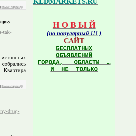
KLDMARKETS.RU
|
Комментарии (0)
лицию
Н О В Ы Й
a-tak-
(но популярный !!! )
САЙТ
БЕСПЛАТНЫХ
ОБЪЯВЛЕНИЙ
а истошных
ГОРОДА, ОБЛАСТИ …
 собрались
И НЕ ТОЛЬКО
. Квартира
|
Комментарии (0)
eny-drug-