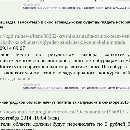
Категория:
НОВОСТИ МИРА
|
Просмотров:
587
|
Добавил:
bugor
|
Дата:
19.09.2014
|
К
штадта, замок-театр и снос эстакады»: как будет выглядеть истори
да
p://kgd.ru/news/item/38262-kryshi-altshtadta-zamok-teatr-i-sn
takady-kak-budet-vyglyadet-istoricheskij-centr-kaliningrada
09.14 09:07
рвое место по результатам выбора «архитект
олитического» жюри досталось санкт-петербуржцам из «
Института территориального развития Санкт-Петербурга.
 заключительном этапе международного конкурса «
тать дальше »
Категория:
НОВОСТИ ГОРОДА
|
Просмотров:
779
|
Добавил:
bugor
|
Дата:
19.09.2014
нинградской области начнут платить за капремонт в сентябре 2015 
p://news.mail.ru/inregions/nordwest/39/economics/19568131/
 сентября 2014, 16:04 (мск)
тели области должны будут перечислять по 5 рублей 9