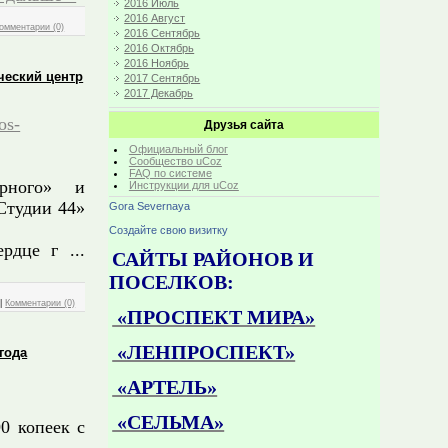
2016 Июль
2016 Август
омментарии (0)
2016 Сентябрь
2016 Октябрь
2016 Ноябрь
ческий центр
2017 Сентябрь
2017 Декабрь
os-
Друзья сайта
Официальный блог
Сообщество uCoz
FAQ по системе
урного» и
Инструкции для uCoz
Студии 44»
Gora Severnaya
Создайте свою визитку
Сердце г
...
САЙТЫ РАЙОНОВ И
ПОСЕЛКОВ:
|
Комментарии (0)
«ПРОСПЕКТ МИРА»
«ЛЕНПРОСПЕКТ»
года
«АРТЕЛЬ»
«СЕЛЬМА»
0 копеек с