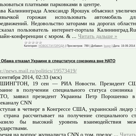
льзоваться платными парковками в центре.
ава Калининграда Александр Ярошук объяснил увеличе
ивычкой горожан использовать автомобиль д
редвижений. Недовольство заторами на дорогах областн
сказал пользователь интернет-портала Калининград.R
лайн-конференции с мэром. &
...
Читать дальше »
Категория:
НОВОСТИ ГОРОДА
|
Просмотров:
789
|
Добавил:
bugor
|
Дата:
19.09.2014
 Обама отказал Украине в спецстатусе союзника вне НАТО
p://news.mail.ru/politics/19573419/
сентября 2014, 02:33 (мск)
ШИНГТОН, 19 сен — РИА Новости. Президент СШ
раине в получении специального статуса союзник
ТО, заявил президент Украины Петр Порошенко в
леканалу CNN
ступая в четверг в Конгрессе США, украинский лидер з
о страна рассчитывает на получение специального ст
разило бы высокий уровень взаимодействия ме
сударствами.
вечая на вопрос журналиста CNN о том, предос
...
Читать