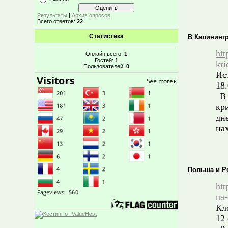
Результаты
|
Архив опросов
Всего ответов:
22
Статистика
В Калининг
htt
Онлайн всего:
1
Гостей:
1
kri
Пользователей:
0
Ис
18.
В 
кр
дн
на
Польша и Р
htt
na
Кл
12