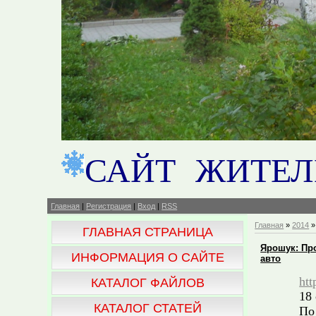
САЙТ ЖИТЕЛ
Главная
|
Регистрация
|
Вход
|
RSS
Главная
»
2014
»
ГЛАВНАЯ СТРАНИЦА
Ярошук: Пр
ИНФОРМАЦИЯ О САЙТЕ
авто
htt
КАТАЛОГ ФАЙЛОВ
18
КАТАЛОГ СТАТЕЙ
По