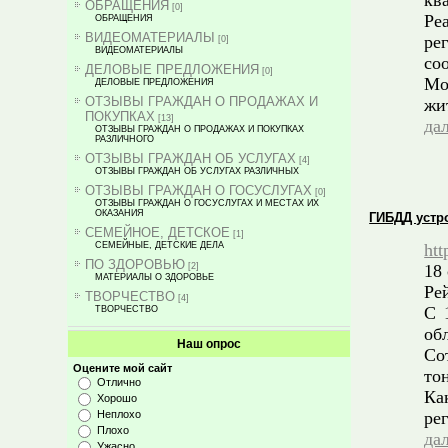
кв
ОБРАЩЕНИЯ
[0]
Ре
ОБРАЩЕНИЯ
ВИДЕОМАТЕРИАЛЫ
ре
[0]
ВИДЕОМАТЕРИАЛЫ
со
ДЕЛОВЫЕ ПРЕДЛОЖЕНИЯ
[0]
Мо
ДЕЛОВЫЕ ПРЕДЛОЖЕНИЯ
ОТЗЫВЫ ГРАЖДАН О ПРОДАЖАХ И
жи
ПОКУПКАХ
[13]
да
ОТЗЫВЫ ГРАЖДАН О ПРОДАЖАХ И ПОКУПКАХ
РАЗЛИЧНОГО
ОТЗЫВЫ ГРАЖДАН ОБ УСЛУГАХ
[4]
ОТЗЫВЫ ГРАЖДАН ОБ УСЛУГАХ РАЗЛИЧНЫХ
ОТЗЫВЫ ГРАЖДАН О ГОСУСЛУГАХ
[0]
ОТЗЫВЫ ГРАЖДАН О ГОСУСЛУГАХ И МЕСТАХ ИХ
ОКАЗАНИЯ
ГИБДД устр
СЕМЕЙНОЕ, ДЕТСКОЕ
[1]
СЕМЕЙНЫЕ, ДЕТСКИЕ ДЕЛА
htt
ПО ЗДОРОВЬЮ
[2]
18
МАТЕРИАЛЫ О ЗДОРОВЬЕ
Ре
ТВОРЧЕСТВО
[4]
С 
ТВОРЧЕСТВО
об
Наш опрос
Со
Оцените мой сайт
то
Отлично
Ка
Хорошо
Неплохо
ре
Плохо
да
Ужасно