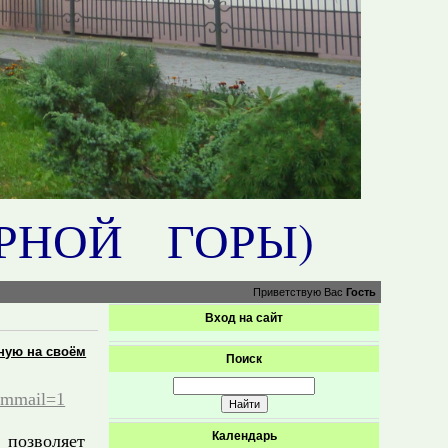
ЕРНОЙ ГОРЫ)
Приветствую Вас
Гость
Вход на сайт
ную на своём
Поиск
rommail=1
Календарь
позволяет