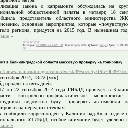
адратного метра.
ализация закона о капремонте обсуждалась на кру
гиональной общественной палаты в четверг, 18 сен
общила представитель областного министерства Ж
исеенко, основные мероприятия, которые «почувствую
тели региона, придутся на 2015 год. В нынешнем го
льше »
Категория:
НОВОСТИ ОБЛАСТИ
|
Просмотров:
656
|
Добавил:
bugor
|
Дата:
19.09.20
(0)
оит в Калининградской области массовую проверку на тонировку
p://news.mail.ru/inregions/nordwest/39/society/19570039/?f
 сентября 2014, 18:22 (мск)
йд продлится пять дней.
17 по 22 сентября 2014 года ГИБДД проведёт в Калин
ласти контрольно-профилактическое мероприятие 
трудники ведомства будут проверять автомобили н
нировки на передних стёклах.
к сообщили корреспонденту Калининград.Ru в отделе 
гионального УГИБДД, особое внимание будет уделено 
льше »