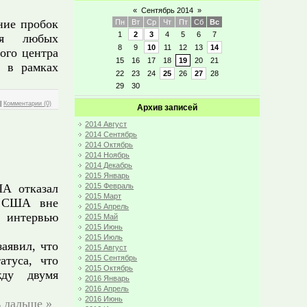
«
Сентябрь 2014
»
ние пробок
Пн
Вт
Ср
Чт
Пт
Сб
Вс
1
2
3
4
5
6
7
ля любых
8
9
10
11
12
13
14
ого центра
15
16
17
18
19
20
21
u в рамках
22
23
24
25
26
27
28
29
30
|
Комментарии (0)
Архив записей
2014 Август
2014 Сентябрь
2014 Октябрь
2014 Ноябрь
2014 Декабрь
2015 Январь
2015 Февраль
А отказал
2015 Март
а США вне
2015 Апрель
 интервью
2015 Май
2015 Июнь
2015 Июль
аявил, что
2015 Август
2015 Сентябрь
атуса, что
2015 Октябрь
жду двумя
2016 Январь
2016 Апрель
2016 Июнь
 дальше »