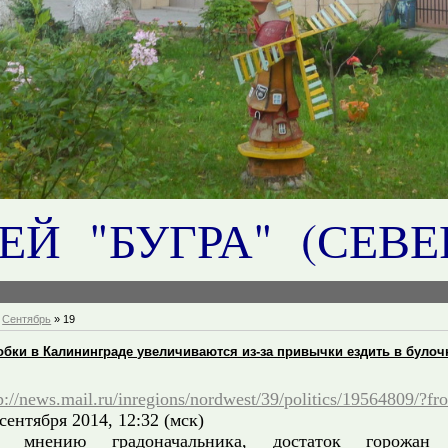
ЕЙ "БУГРА" (СЕВ
Сентябрь
»
19
обки в Калининграде увеличиваются из-за привычки ездить в булоч
p://news.mail.ru/inregions/nordwest/39/politics/19564809/?f
 сентября 2014, 12:32 (мск)
 мнению градоначальника, достаток горожан 